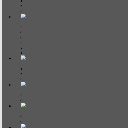
Компактные духовые шкафы
Шкаф для подогрева посуды
Аксессуары для духовых шкафов
Варочные панели
Электрические
Индукционные
Газовые
Домино
С вытяжкой
Аксессуары
СВЧ и пароварки
Микроволновые печи
Пароварки
Аксессуары
Посудомоечные машины
Полноразмерные
Узкие
Кофемашины
Кофемашины
Аксессуары