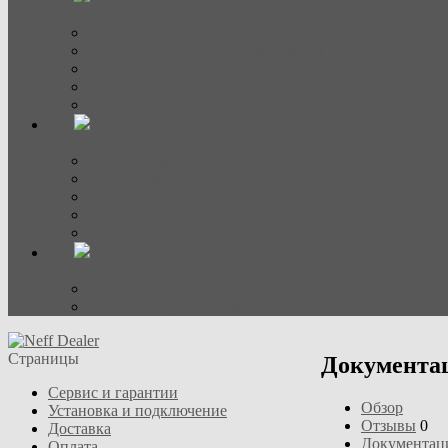
Холодильники
Винные шкафы
Холодильно-морозильные камеры
Холодильные камеры
Морозильные камеры
Side-by-side
Вытяжки
Встраиваемые
Настенные
Островные
Аксессуары
Вытяжки наклонные
Стиральные машины
Стиральные
Стирально-сушильные
Страницы
Документац
Сервис и гарантии
Обзор
Установка и подключение
Отзывы
0
Доставка
Документац
Оплата