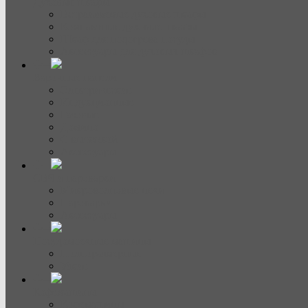
Духовые шкафы
Встраиваемые духовые шкафы
Компактные духовые шкафы
Шкаф для подогрева посуды
Аксессуары для духовых шкафов
Варочные панели
Электрические
Индукционные
Газовые
Домино
С вытяжкой
Аксессуары
СВЧ и пароварки
Микроволновые печи
Пароварки
Аксессуары
Посудомоечные машины
Полноразмерные
Узкие
Кофемашины
Кофемашины