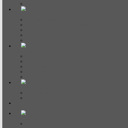
Аксессуары
Холодильники
Винные шкафы
Холодильно-морозильные камеры
Холодильные камеры
Морозильные камеры
Side-by-side
Вытяжки
Встраиваемые
Настенные
Островные
Аксессуары
Вытяжки наклонные
Стиральные машины
Стиральные
Стирально-сушильные
...
Духовые шкафы
Встраиваемые духовые шкафы