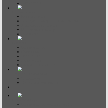
Аксессуары
Холодильники
Винные шкафы
Холодильно-морозильные камеры
Холодильные камеры
Морозильные камеры
Side-by-side
Вытяжки
Встраиваемые
Настенные
Островные
Аксессуары
Вытяжки наклонные
Стиральные машины
Стиральные
Стирально-сушильные
...
Духовые шкафы
Встраиваемые духовые шкафы