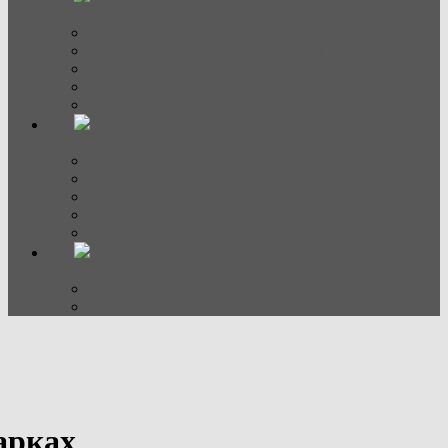
Холодильники
Винные шкафы
Холодильно-морозильные камеры
Холодильные камеры
Морозильные камеры
Side-by-side
Вытяжки
Встраиваемые
Настенные
Островные
Аксессуары
Вытяжки наклонные
Стиральные машины
Стиральные
Стирально-сушильные
арках