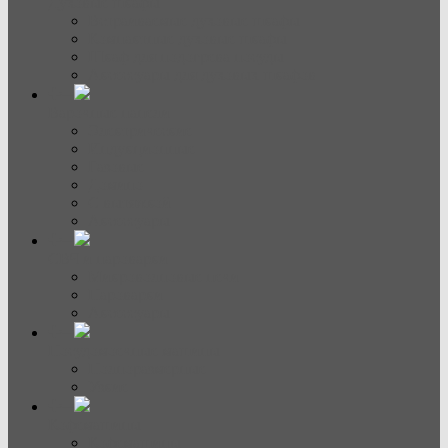
Духовые шкафы
Встраиваемые духовые шкафы
Компактные духовые шкафы
Шкаф для подогрева посуды
Аксессуары для духовых шкафов
Варочные панели
Электрические
Индукционные
Газовые
Домино
С вытяжкой
Аксессуары
СВЧ и пароварки
Микроволновые печи
Пароварки
Аксессуары
Посудомоечные машины
Полноразмерные
Узкие
Кофемашины
Кофемашины