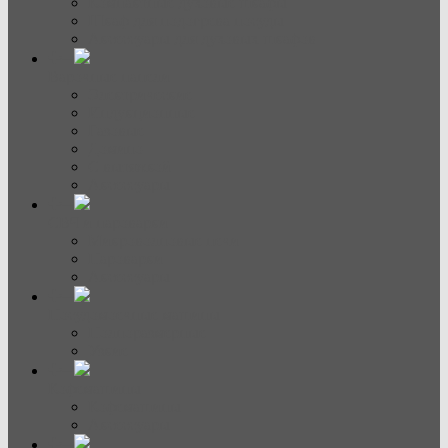
Компактные духовые шкафы
Шкаф для подогрева посуды
Аксессуары для духовых шкафов
Варочные панели
Электрические
Индукционные
Газовые
Домино
С вытяжкой
Аксессуары
СВЧ и пароварки
Микроволновые печи
Пароварки
Аксессуары
Посудомоечные машины
Полноразмерные
Узкие
Кофемашины
Кофемашины
Аксессуары