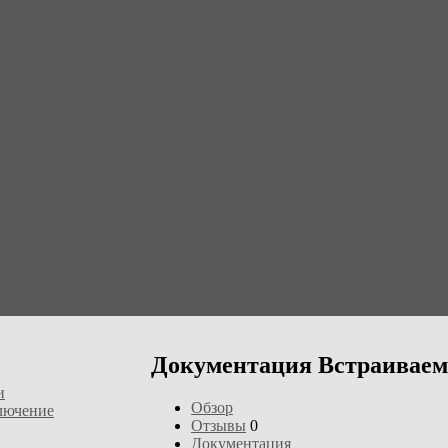
Документация Встраиваем
и
Обзор
лючение
Отзывы
0
Документация