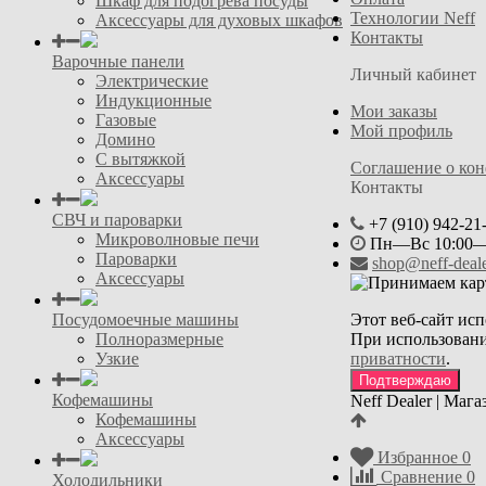
Шкаф для подогрева посуды
Технологии Neff
Аксессуары для духовых шкафов
Контакты
Варочные панели
Личный кабинет
Электрические
Индукционные
Мои заказы
Газовые
Мой профиль
Домино
С вытяжкой
Соглашение о ко
Аксессуары
Контакты
СВЧ и пароварки
+7 (910) 942-21
Микроволновые печи
Пн—Вс 10:00—
Пароварки
shop@neff-deale
Аксессуары
Посудомоечные машины
Этот веб-сайт исп
Полноразмерные
При использовани
Узкие
приватности
.
Подтверждаю
Кофемашины
Neff Dealer | Маг
Кофемашины
Аксессуары
Избранное
0
Сравнение
0
Холодильники