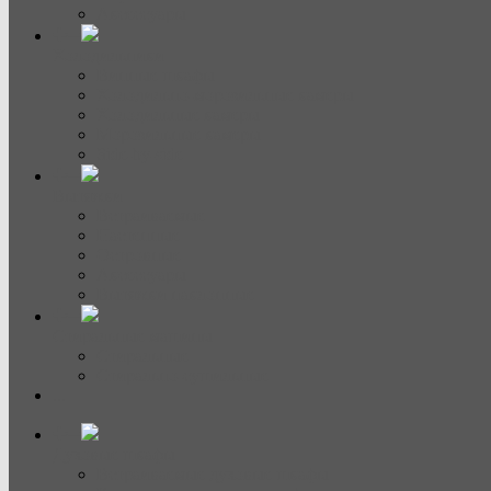
Аксессуары
Холодильники
Винные шкафы
Холодильно-морозильные камеры
Холодильные камеры
Морозильные камеры
Side-by-side
Вытяжки
Встраиваемые
Настенные
Островные
Аксессуары
Вытяжки наклонные
Стиральные машины
Стиральные
Стирально-сушильные
...
Духовые шкафы
Встраиваемые духовые шкафы