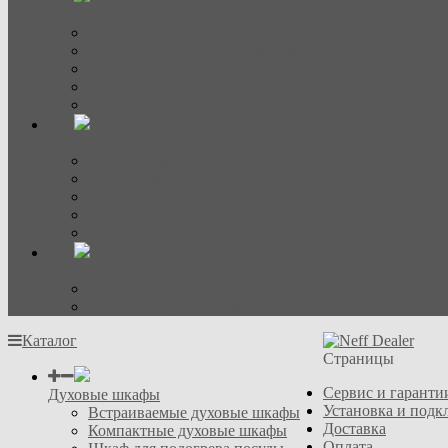
Холодильники
Винные шкафы
Холодильно-морозильные камеры
Холодильные камеры
Морозильные камеры
Side-by-side
Вытяжки
Встраиваемые
Настенные
Островные
Аксессуары
Вытяжки наклонные
Стиральные машины
Стиральные
Стирально-сушильные
Каталог
Страницы
Сервис и гаранти
Духовые шкафы
Установка и подк
Встраиваемые духовые шкафы
Доставка
Компактные духовые шкафы
Оплата