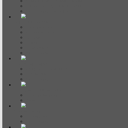
Компактные духовые шкафы
Шкаф для подогрева посуды
Аксессуары для духовых шкафов
Варочные панели
Электрические
Индукционные
Газовые
Домино
С вытяжкой
Аксессуары
СВЧ и пароварки
Микроволновые печи
Пароварки
Аксессуары
Посудомоечные машины
Полноразмерные
Узкие
Кофемашины
Кофемашины
Аксессуары