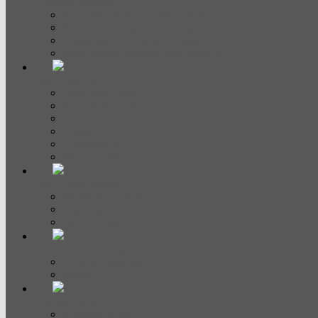
Духовые шкафы
Встраиваемые духовые шкафы
Компактные духовые шкафы
Шкаф для подогрева посуды
Аксессуары для духовых шкафов
Варочные панели
Электрические
Индукционные
Газовые
Домино
С вытяжкой
Аксессуары
СВЧ и пароварки
Микроволновые печи
Пароварки
Аксессуары
Посудомоечные машины
Полноразмерные
Узкие
Кофемашины
Кофемашины