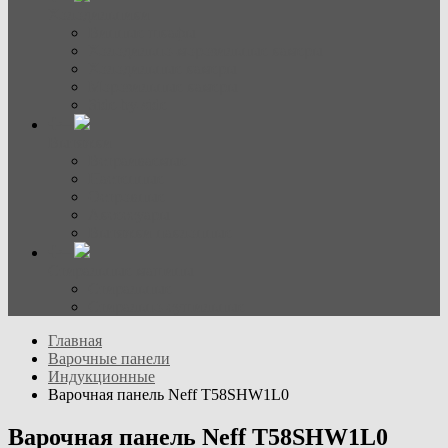
Холодильники
Винные шкафы
Холодильно-морозильные камеры
Холодильные камеры
Морозильные камеры
Side-by-side
Вытяжки
Встраиваемые
Настенные
Островные
Аксессуары
Вытяжки наклонные
Стиральные машины
Стиральные
Стирально-сушильные
Главная
Варочные панели
Индукционные
Варочная панель Neff T58SHW1L0
Варочная панель Neff T58SHW1L0