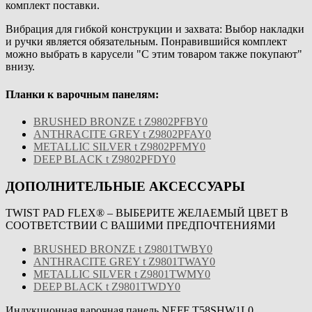
комплект поставки.
Вибрация для гибкой конструкции и захвата: Выбор накладки
и ручки является обязательным. Понравившийся комплект
можно выбрать в карусели "С этим товаром также покупают"
внизу.
Планки к варочным панелям:
BRUSHED BRONZE t Z9802PFBY0
ANTHRACITE GREY t Z9802PFAY0
METALLIC SILVER t Z9802PFMY0
DEEP BLACK t Z9802PFDY0
ДОПОЛНИТЕЛЬНЫЕ АКСЕССУАРЫ
TWIST PAD FLEX® – ВЫБЕРИТЕ ЖЕЛАЕМЫЙ ЦВЕТ В
СООТВЕТСТВИИ С ВАШИМИ ПРЕДПОЧТЕНИЯМИ
BRUSHED BRONZE t Z9801TWBY0
ANTHRACITE GREY t Z9801TWAY0
METALLIC SILVER t Z9801TWMY0
DEEP BLACK t Z9801TWDY0
Индукционная варочная панель NEFF T58SHW1L0