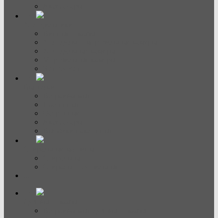
Аксессуары
Холодильники
Винные шкафы
Холодильно-морозильные камеры
Холодильные камеры
Морозильные камеры
Side-by-side
Вытяжки
Встраиваемые
Настенные
Островные
Аксессуары
Вытяжки наклонные
Стиральные машины
Стиральные
Стирально-сушильные
...
Духовые шкафы
Встраиваемые духовые шкафы