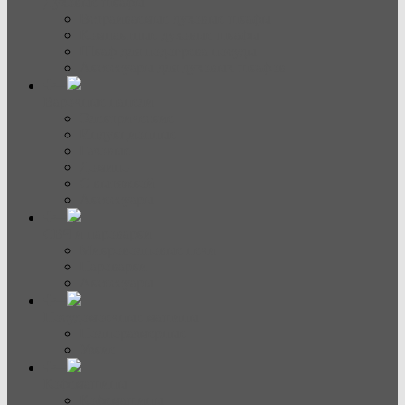
Духовые шкафы
Встраиваемые духовые шкафы
Компактные духовые шкафы
Шкаф для подогрева посуды
Аксессуары для духовых шкафов
Варочные панели
Электрические
Индукционные
Газовые
Домино
С вытяжкой
Аксессуары
СВЧ и пароварки
Микроволновые печи
Пароварки
Аксессуары
Посудомоечные машины
Полноразмерные
Узкие
Кофемашины
Кофемашины