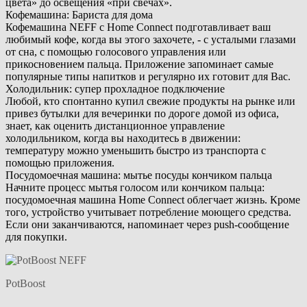
цвета» до освещения «при свечах».
Кофемашина: Бариста для дома
Кофемашина NEFF с Home Connect подготавливает ваш
любимый кофе, когда вы этого захочете, - с усталыми глазами
от сна, с помощью голосового управления или
прикосновением пальца. Приложение запоминает самые
популярные типы напитков и регулярно их готовит для Вас.
Холодильник: супер прохладное подключение
Любой, кто спонтанно купил свежие продукты на рынке или
привез бутылки для вечеринки по дороге домой из офиса,
знает, как оценить дистанционное управление
холодильником, когда вы находитесь в движении:
температуру можно уменьшить быстро из транспорта с
помощью приложения.
Посудомоечная машина: мытье посуды кончиком пальца
Начните процесс мытья голосом или кончиком пальца:
посудомоечная машина Home Connect облегчает жизнь. Кроме
того, устройство учитывает потребление моющего средства.
Если они заканчиваются, напоминает через push-сообщение
для покупки.
PotBoost