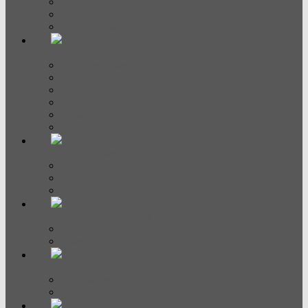
Компактные духовые шкафы
Шкаф для подогрева посуды
Аксессуары для духовых шкафов
Варочные панели
Электрические
Индукционные
Газовые
Домино
С вытяжкой
Аксессуары
СВЧ и пароварки
Микроволновые печи
Пароварки
Аксессуары
Посудомоечные машины
Полноразмерные
Узкие
Кофемашины
Кофемашины
Аксессуары