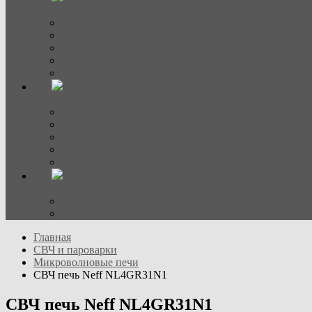
Холодильники
Винные шкафы
Холодильно-морозильные камеры
Холодильные камеры
Морозильные камеры
Side-by-side
Вытяжки
Встраиваемые
Настенные
Островные
Аксессуары
Вытяжки наклонные
Стиральные машины
Стиральные
Стирально-сушильные
Главная
СВЧ и пароварки
Микроволновые печи
СВЧ печь Neff NL4GR31N1
СВЧ печь Neff NL4GR31N1