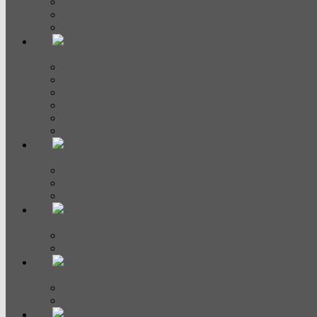
Компактные духовые шкафы
Шкаф для подогрева посуды
Аксессуары для духовых шкафов
Варочные панели
Электрические
Индукционные
Газовые
Домино
С вытяжкой
Аксессуары
СВЧ и пароварки
Микроволновые печи
Пароварки
Аксессуары
Посудомоечные машины
Полноразмерные
Узкие
Кофемашины
Кофемашины
Аксессуары