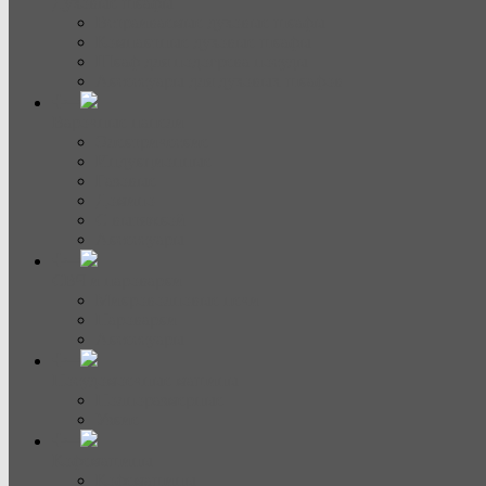
Духовые шкафы
Встраиваемые духовые шкафы
Компактные духовые шкафы
Шкаф для подогрева посуды
Аксессуары для духовых шкафов
Варочные панели
Электрические
Индукционные
Газовые
Домино
С вытяжкой
Аксессуары
СВЧ и пароварки
Микроволновые печи
Пароварки
Аксессуары
Посудомоечные машины
Полноразмерные
Узкие
Кофемашины
Кофемашины