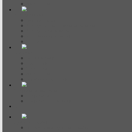
Аксессуары
Холодильники
Винные шкафы
Холодильно-морозильные камеры
Холодильные камеры
Морозильные камеры
Side-by-side
Вытяжки
Встраиваемые
Настенные
Островные
Аксессуары
Вытяжки наклонные
Стиральные машины
Стиральные
Стирально-сушильные
...
Духовые шкафы
Встраиваемые духовые шкафы