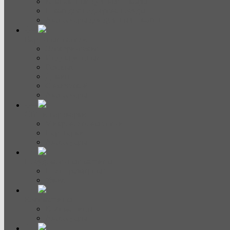
Компактные духовые шкафы
Шкаф для подогрева посуды
Аксессуары для духовых шкафов
Варочные панели
Электрические
Индукционные
Газовые
Домино
С вытяжкой
Аксессуары
СВЧ и пароварки
Микроволновые печи
Пароварки
Аксессуары
Посудомоечные машины
Полноразмерные
Узкие
Кофемашины
Кофемашины
Аксессуары