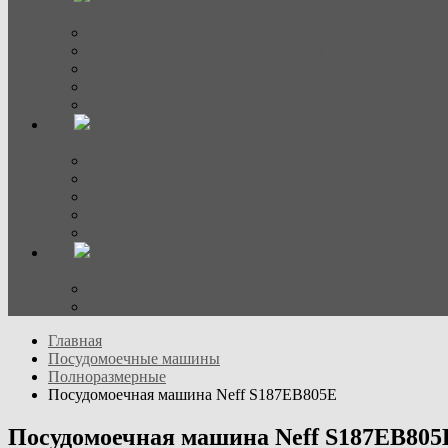
Холодильники
Винные шкафы
Холодильно-морозильные камеры
Холодильные камеры
Морозильные камеры
Side-by-side
Вытяжки
Встраиваемые
Настенные
Островные
Аксессуары
Вытяжки наклонные
Стиральные машины
Стиральные
Стирально-сушильные
Главная
Посудомоечные машины
Полноразмерные
Посудомоечная машина Neff S187EB805E
Посудомоечная машина Neff S187EB805