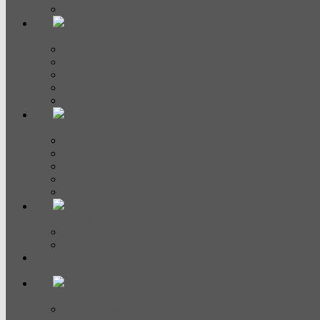
Аксессуары
Холодильники
Винные шкафы
Холодильно-морозильные камеры
Холодильные камеры
Морозильные камеры
Side-by-side
Вытяжки
Встраиваемые
Настенные
Островные
Аксессуары
Вытяжки наклонные
Стиральные машины
Стиральные
Стирально-сушильные
...
Духовые шкафы
Встраиваемые духовые шкафы