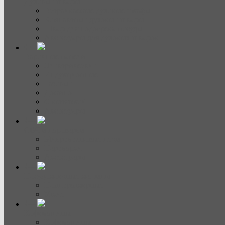
Духовые шкафы
Встраиваемые духовые шкафы
Компактные духовые шкафы
Шкаф для подогрева посуды
Аксессуары для духовых шкафов
Варочные панели
Электрические
Индукционные
Газовые
Домино
С вытяжкой
Аксессуары
СВЧ и пароварки
Микроволновые печи
Пароварки
Аксессуары
Посудомоечные машины
Полноразмерные
Узкие
Кофемашины
Кофемашины