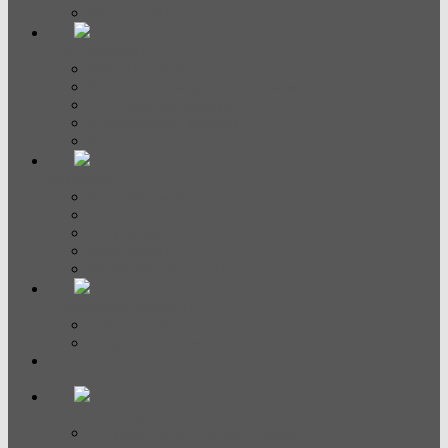
Аксессуары
Холодильники
Винные шкафы
Холодильно-морозильные камеры
Холодильные камеры
Морозильные камеры
Side-by-side
Вытяжки
Встраиваемые
Настенные
Островные
Аксессуары
Вытяжки наклонные
Стиральные машины
Стиральные
Стирально-сушильные
...
Духовые шкафы
Встраиваемые духовые шкафы