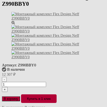
Z990BBY0
Артикул:
Z990BBY0
В наличии
12 307
₽
-
+
Купить в 1 клик
В корзину