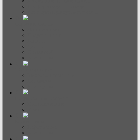
Компактные духовые шкафы
Шкаф для подогрева посуды
Аксессуары для духовых шкафов
Варочные панели
Электрические
Индукционные
Газовые
Домино
С вытяжкой
Аксессуары
СВЧ и пароварки
Микроволновые печи
Пароварки
Аксессуары
Посудомоечные машины
Полноразмерные
Узкие
Кофемашины
Кофемашины
Аксессуары