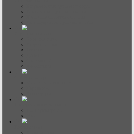
Духовые шкафы
Встраиваемые духовые шкафы
Компактные духовые шкафы
Шкаф для подогрева посуды
Аксессуары для духовых шкафов
Варочные панели
Электрические
Индукционные
Газовые
Домино
С вытяжкой
Аксессуары
СВЧ и пароварки
Микроволновые печи
Пароварки
Аксессуары
Посудомоечные машины
Полноразмерные
Узкие
Кофемашины
Кофемашины