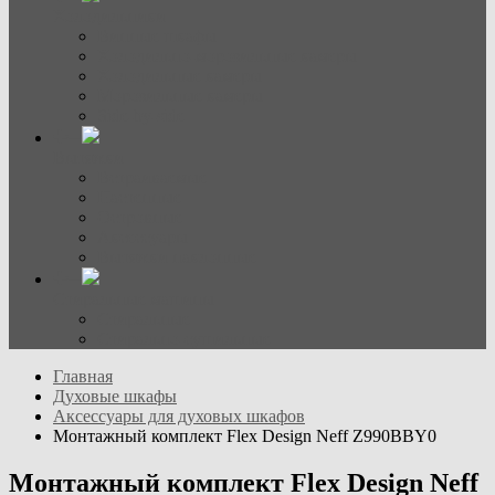
Холодильники
Винные шкафы
Холодильно-морозильные камеры
Холодильные камеры
Морозильные камеры
Side-by-side
Вытяжки
Встраиваемые
Настенные
Островные
Аксессуары
Вытяжки наклонные
Стиральные машины
Стиральные
Стирально-сушильные
Главная
Духовые шкафы
Аксессуары для духовых шкафов
Монтажный комплект Flex Design Neff Z990BBY0
Монтажный комплект Flex Design Neff