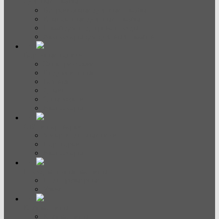
Духовые шкафы
Встраиваемые духовые шкафы
Компактные духовые шкафы
Шкаф для подогрева посуды
Аксессуары для духовых шкафов
Варочные панели
Электрические
Индукционные
Газовые
Домино
С вытяжкой
Аксессуары
СВЧ и пароварки
Микроволновые печи
Пароварки
Аксессуары
Посудомоечные машины
Полноразмерные
Узкие
Кофемашины
Кофемашины