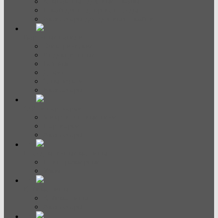
Компактные духовые шкафы
Шкаф для подогрева посуды
Аксессуары для духовых шкафов
Варочные панели
Электрические
Индукционные
Газовые
Домино
С вытяжкой
Аксессуары
СВЧ и пароварки
Микроволновые печи
Пароварки
Аксессуары
Посудомоечные машины
Полноразмерные
Узкие
Кофемашины
Кофемашины
Аксессуары