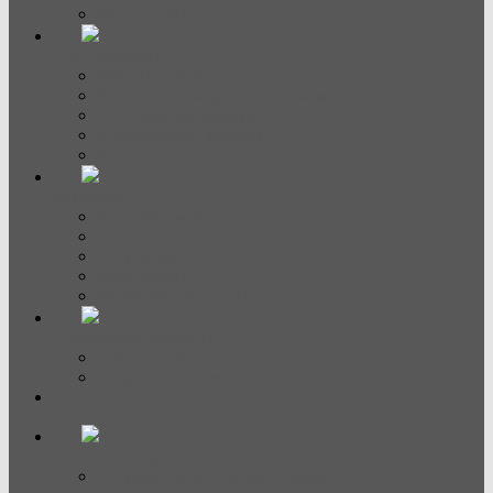
Аксессуары
Холодильники
Винные шкафы
Холодильно-морозильные камеры
Холодильные камеры
Морозильные камеры
Side-by-side
Вытяжки
Встраиваемые
Настенные
Островные
Аксессуары
Вытяжки наклонные
Стиральные машины
Стиральные
Стирально-сушильные
...
Духовые шкафы
Встраиваемые духовые шкафы