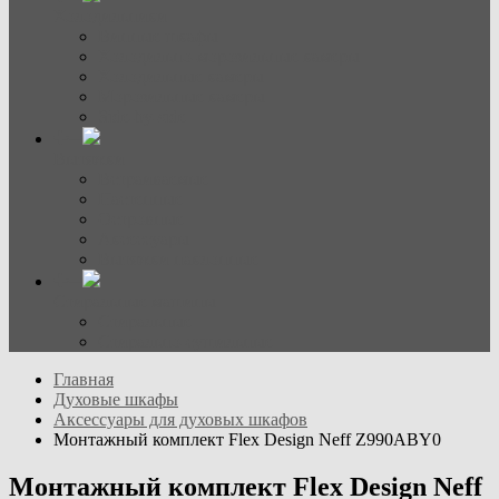
Холодильники
Винные шкафы
Холодильно-морозильные камеры
Холодильные камеры
Морозильные камеры
Side-by-side
Вытяжки
Встраиваемые
Настенные
Островные
Аксессуары
Вытяжки наклонные
Стиральные машины
Стиральные
Стирально-сушильные
Главная
Духовые шкафы
Аксессуары для духовых шкафов
Монтажный комплект Flex Design Neff Z990ABY0
Монтажный комплект Flex Design Neff