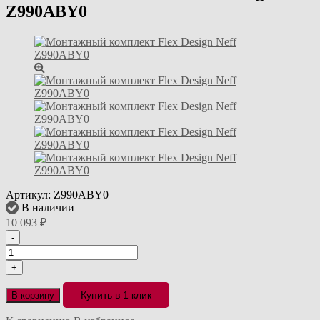
Z990ABY0
Артикул:
Z990ABY0
В наличии
10 093
₽
-
+
Купить в 1 клик
В корзину