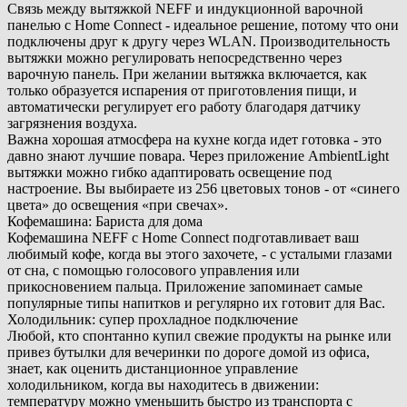
Связь между вытяжкой NEFF и индукционной варочной
панелью с Home Connect - идеальное решение, потому что они
подключены друг к другу через WLAN. Производительность
вытяжки можно регулировать непосредственно через
варочную панель. При желании вытяжка включается, как
только образуется испарения от приготовления пищи, и
автоматически регулирует его работу благодаря датчику
загрязнения воздуха.
Важна хорошая атмосфера на кухне когда идет готовка - это
давно знают лучшие повара. Через приложение AmbientLight
вытяжки можно гибко адаптировать освещение под
настроение. Вы выбираете из 256 цветовых тонов - от «синего
цвета» до освещения «при свечах».
Кофемашина: Бариста для дома
Кофемашина NEFF с Home Connect подготавливает ваш
любимый кофе, когда вы этого захочете, - с усталыми глазами
от сна, с помощью голосового управления или
прикосновением пальца. Приложение запоминает самые
популярные типы напитков и регулярно их готовит для Вас.
Холодильник: супер прохладное подключение
Любой, кто спонтанно купил свежие продукты на рынке или
привез бутылки для вечеринки по дороге домой из офиса,
знает, как оценить дистанционное управление
холодильником, когда вы находитесь в движении:
температуру можно уменьшить быстро из транспорта с