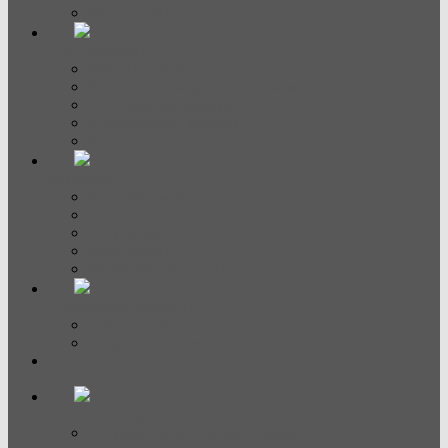
Аксессуары
Холодильники
Винные шкафы
Холодильно-морозильные камеры
Холодильные камеры
Морозильные камеры
Side-by-side
Вытяжки
Встраиваемые
Настенные
Островные
Аксессуары
Вытяжки наклонные
Стиральные машины
Стиральные
Стирально-сушильные
...
Духовые шкафы
Встраиваемые духовые шкафы