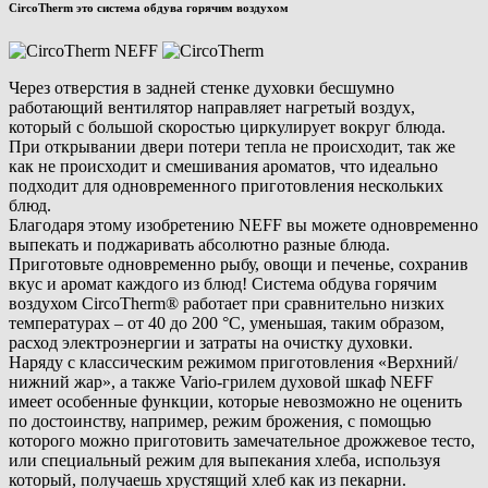
CircoTherm это система обдува горячим воздухом
Через отверстия в задней стенке духовки бесшумно
работающий вентилятор направляет нагретый воздух,
который с большой скоростью циркулирует вокруг блюда.
При открывании двери потери тепла не происходит, так же
как не происходит и смешивания ароматов, что идеально
подходит для одновременного приготовления нескольких
блюд.
Благодаря этому изобретению NEFF вы можете одновременно
выпекать и поджаривать абсолютно разные блюда.
Приготовьте одновременно рыбу, овощи и печенье, сохранив
вкус и аромат каждого из блюд! Система обдува горячим
воздухом CircoTherm® работает при сравнительно низких
температурах – от 40 до 200 °C, уменьшая, таким образом,
расход электроэнергии и затраты на очистку духовки.
Наряду с классическим режимом приготовления «Верхний/
нижний жар», а также Vario-грилем духовой шкаф NEFF
имеет особенные функции, которые невозможно не оценить
по достоинству, например, режим брожения, с помощью
которого можно приготовить замечательное дрожжевое тесто,
или специальный режим для выпекания хлеба, используя
который, получаешь хрустящий хлеб как из пекарни.