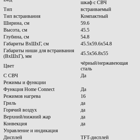
шкаф с СВЧ
Тип
встраиваемый
Тип встраивания
Компактный
Ширина, см
59.6
Высота, см
45.5
Глубина, см
54.8
Габариты ВхШхГ, см
45.5x59.6x54.8
Габариты ниши для встраивания
45.5x56.8x55
(ВxШxГ), мм
чёрный/нержавеющая
Цвет
сталь
С СВЧ
Да
Режимы и функции
Функция Home Connect
Да
Режимов нагрева
16
Гриль
да
Горячий воздух
да
Верхний/нижний жар
да
Конвекция
да
Управление и индикация
Дисплей
TFT-дисплей