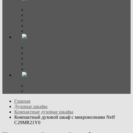
Холодильники
Винные шкафы
Холодильно-морозильные камеры
Холодильные камеры
Морозильные камеры
Side-by-side
Вытяжки
Встраиваемые
Настенные
Островные
Аксессуары
Вытяжки наклонные
Стиральные машины
Стиральные
Стирально-сушильные
Главная
Духовые шкафы
Компактные духовые шкафы
Компактный духовой шкаф с микроволнами Neff
C29MR21Y0