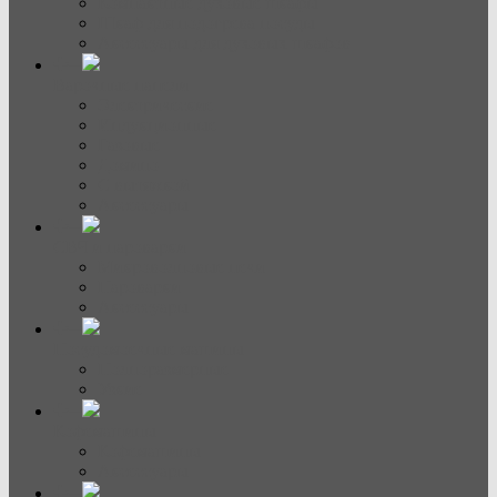
Компактные духовые шкафы
Шкаф для подогрева посуды
Аксессуары для духовых шкафов
Варочные панели
Электрические
Индукционные
Газовые
Домино
С вытяжкой
Аксессуары
СВЧ и пароварки
Микроволновые печи
Пароварки
Аксессуары
Посудомоечные машины
Полноразмерные
Узкие
Кофемашины
Кофемашины
Аксессуары