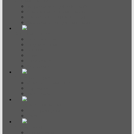
Духовые шкафы
Встраиваемые духовые шкафы
Компактные духовые шкафы
Шкаф для подогрева посуды
Аксессуары для духовых шкафов
Варочные панели
Электрические
Индукционные
Газовые
Домино
С вытяжкой
Аксессуары
СВЧ и пароварки
Микроволновые печи
Пароварки
Аксессуары
Посудомоечные машины
Полноразмерные
Узкие
Кофемашины
Кофемашины