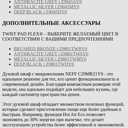
ANTHRACITE GREY t Z9045AY0
METALLIC SILVER t Z9045MY0
DEEP BLACK t Z9045DY0
ДОПОЛНИТЕЛЬНЫЕ АКСЕССУАРЫ
TWIST PAD FLEX® – ВЫБЕРИТЕ ЖЕЛАЕМЫЙ ЦВЕТ В
СООТВЕТСТВИИ С ВАШИМИ ПРЕДПОЧТЕНИЯМИ
BRUSHED BRONZE t Z9801TWBY0
ANTHRACITE GREY t Z9801TWAY0
METALLIC SILVER t Z9801TWMY0
DEEP BLACK t Z9801TWDY0
Духовой шкаф с микроволнами NEFF C29MR21Y0 - это
идеальное решение для тех, кто ценит функциональность и
современный дизайн. Благодаря компактным размерам этой
модели, она идеально подойдет для небольших кухонь, где
каждый сантиметр пространства ценен.
Этот духовой шкаф обладает множеством полезных функций,
которые сделают приготовление пищи еще более удобным и
быстрым. Например, функция Hot Air Eco позволяет
экономить до 30% энергии при выпечке, что делает
эксплуатацию устройства более эффективной и экономичной.