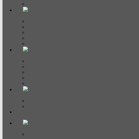
Аксессуары
Холодильники
Винные шкафы
Холодильно-морозильные камеры
Холодильные камеры
Морозильные камеры
Side-by-side
Вытяжки
Встраиваемые
Настенные
Островные
Аксессуары
Вытяжки наклонные
Стиральные машины
Стиральные
Стирально-сушильные
...
Духовые шкафы
Встраиваемые духовые шкафы