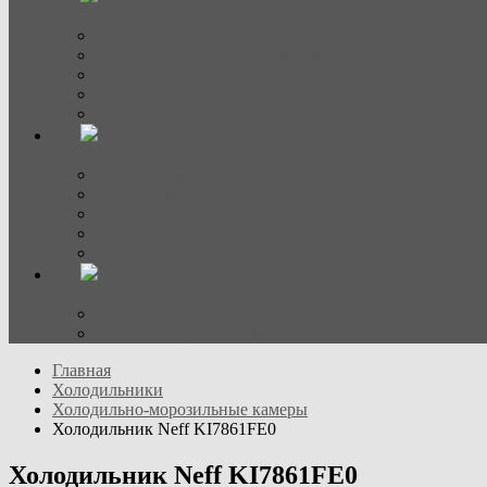
Холодильники
Винные шкафы
Холодильно-морозильные камеры
Холодильные камеры
Морозильные камеры
Side-by-side
Вытяжки
Встраиваемые
Настенные
Островные
Аксессуары
Вытяжки наклонные
Стиральные машины
Стиральные
Стирально-сушильные
Главная
Холодильники
Холодильно-морозильные камеры
Холодильник Neff KI7861FE0
Холодильник Neff KI7861FE0