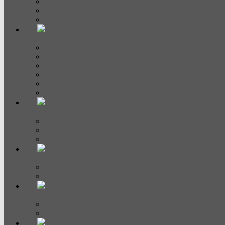
Компактные духовые шкафы
Шкаф для подогрева посуды
Аксессуары для духовых шкафов
Варочные панели
Электрические
Индукционные
Газовые
Домино
С вытяжкой
Аксессуары
СВЧ и пароварки
Микроволновые печи
Пароварки
Аксессуары
Посудомоечные машины
Полноразмерные
Узкие
Кофемашины
Кофемашины
Аксессуары