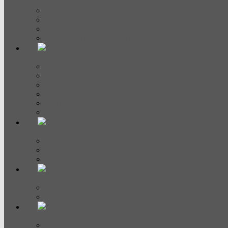
Духовые шкафы
Встраиваемые духовые шкафы
Компактные духовые шкафы
Шкаф для подогрева посуды
Аксессуары для духовых шкафов
Варочные панели
Электрические
Индукционные
Газовые
Домино
С вытяжкой
Аксессуары
СВЧ и пароварки
Микроволновые печи
Пароварки
Аксессуары
Посудомоечные машины
Полноразмерные
Узкие
Кофемашины
Кофемашины