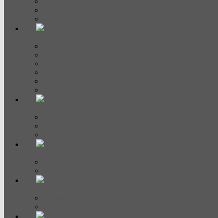
Компактные духовые шкафы
Шкаф для подогрева посуды
Аксессуары для духовых шкафов
Варочные панели
Электрические
Индукционные
Газовые
Домино
С вытяжкой
Аксессуары
СВЧ и пароварки
Микроволновые печи
Пароварки
Аксессуары
Посудомоечные машины
Полноразмерные
Узкие
Кофемашины
Кофемашины
Аксессуары