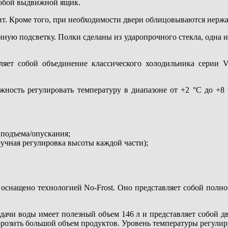
собой выдвижной ящик.
нт. Кроме того, при необходимости двери облицовываются нер
ную подсветку. Полки сделаны из ударопрочного стекла, одна 
яет собой объединение классического холодильника серии V
ность регулировать температуру в диапазоне от +2 °C до +8 
 подъема/опускания;
ручная регулировка высоты каждой части);
е оснащено технологией No-Frost. Оно представляет собой пол
дачи воды имеет полезный объем 146 л и представляет собой д
озить большой объем продуктов. Уровень температуры регулируе