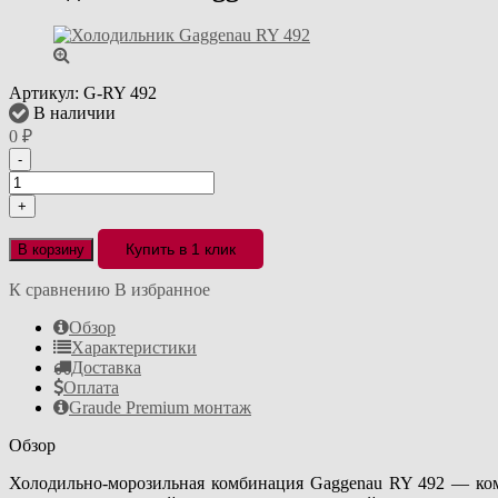
Артикул:
G-RY 492
В наличии
0
₽
-
+
Купить в 1 клик
В корзину
К сравнению
В избранное
Обзор
Характеристики
Доставка
Оплата
Graude Premium монтаж
Обзор
Холодильно-морозильная комбинация Gaggenau RY 492 — ком