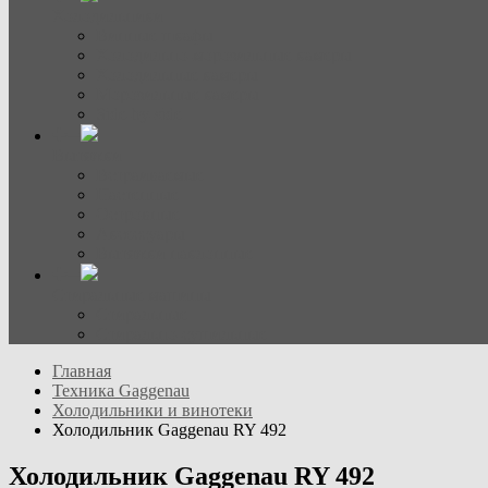
Холодильники
Винные шкафы
Холодильно-морозильные камеры
Холодильные камеры
Морозильные камеры
Side-by-side
Вытяжки
Встраиваемые
Настенные
Островные
Аксессуары
Вытяжки наклонные
Стиральные машины
Стиральные
Стирально-сушильные
Главная
Техника Gaggenau
Холодильники и винотеки
Холодильник Gaggenau RY 492
Холодильник Gaggenau RY 492