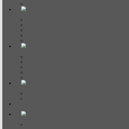
Аксессуары
Холодильники
Винные шкафы
Холодильно-морозильные камеры
Холодильные камеры
Морозильные камеры
Side-by-side
Вытяжки
Встраиваемые
Настенные
Островные
Аксессуары
Вытяжки наклонные
Стиральные машины
Стиральные
Стирально-сушильные
...
Духовые шкафы
Встраиваемые духовые шкафы