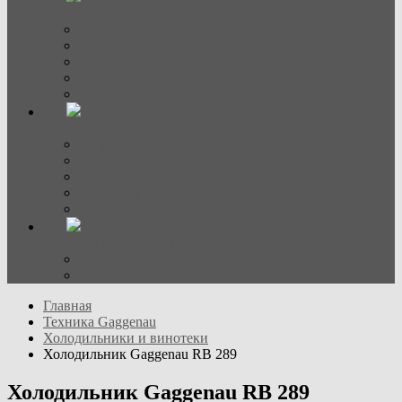
Холодильники
Винные шкафы
Холодильно-морозильные камеры
Холодильные камеры
Морозильные камеры
Side-by-side
Вытяжки
Встраиваемые
Настенные
Островные
Аксессуары
Вытяжки наклонные
Стиральные машины
Стиральные
Стирально-сушильные
Главная
Техника Gaggenau
Холодильники и винотеки
Холодильник Gaggenau RB 289
Холодильник Gaggenau RB 289