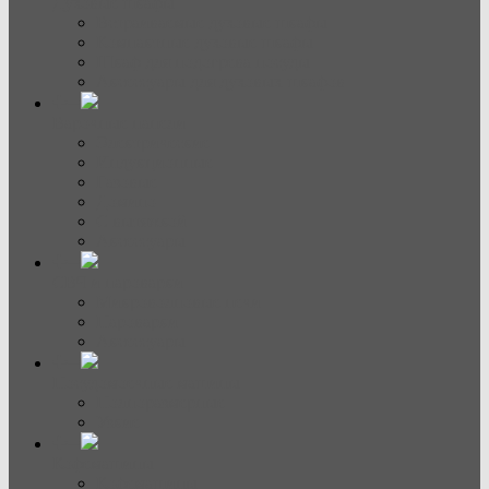
Духовые шкафы
Встраиваемые духовые шкафы
Компактные духовые шкафы
Шкаф для подогрева посуды
Аксессуары для духовых шкафов
Варочные панели
Электрические
Индукционные
Газовые
Домино
С вытяжкой
Аксессуары
СВЧ и пароварки
Микроволновые печи
Пароварки
Аксессуары
Посудомоечные машины
Полноразмерные
Узкие
Кофемашины
Кофемашины