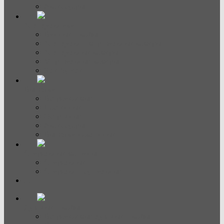
Аксессуары
Холодильники
Винные шкафы
Холодильно-морозильные камеры
Холодильные камеры
Морозильные камеры
Side-by-side
Вытяжки
Встраиваемые
Настенные
Островные
Аксессуары
Вытяжки наклонные
Стиральные машины
Стиральные
Стирально-сушильные
...
Духовые шкафы
Встраиваемые духовые шкафы