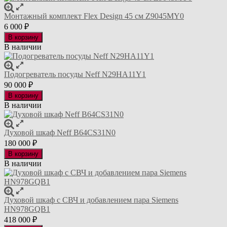
Монтажный комплект Flex Design 45 см Z9045MY0
6 000
₽
В корзину
В наличии
Подогреватель посуды Neff N29HA11Y1
90 000
₽
В корзину
В наличии
Духовой шкаф Neff B64CS31N0
180 000
₽
В корзину
В наличии
Духовой шкаф с СВЧ и добавлением пара Siemens
HN978GQB1
418 000
₽