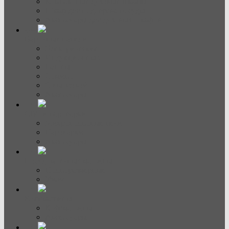
Компактные духовые шкафы
Шкаф для подогрева посуды
Аксессуары для духовых шкафов
Варочные панели
Электрические
Индукционные
Газовые
Домино
С вытяжкой
Аксессуары
СВЧ и пароварки
Микроволновые печи
Пароварки
Аксессуары
Посудомоечные машины
Полноразмерные
Узкие
Кофемашины
Кофемашины
Аксессуары