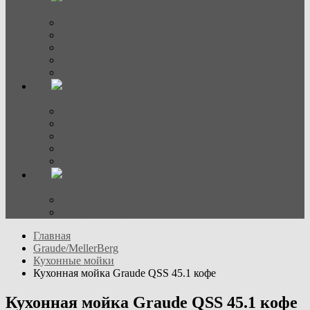
Холодильники
Винные шкафы
Холодильно-морозильные камеры
Холодильные камеры
Морозильные камеры
Side-by-side
Вытяжки
Встраиваемые
Настенные
Островные
Аксессуары
Вытяжки наклонные
Стиральные машины
Стиральные
Стирально-сушильные
Главная
Graude/MellerBerg
Кухонные мойки
Кухонная мойка Graude QSS 45.1 кофе
Кухонная мойка Graude QSS 45.1 кофе