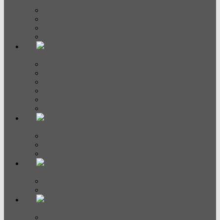
Духовые шкафы
Встраиваемые духовые шкафы
Компактные духовые шкафы
Шкаф для подогрева посуды
Аксессуары для духовых шкафов
Варочные панели
Электрические
Индукционные
Газовые
Домино
С вытяжкой
Аксессуары
СВЧ и пароварки
Микроволновые печи
Пароварки
Аксессуары
Посудомоечные машины
Полноразмерные
Узкие
Кофемашины
Кофемашины