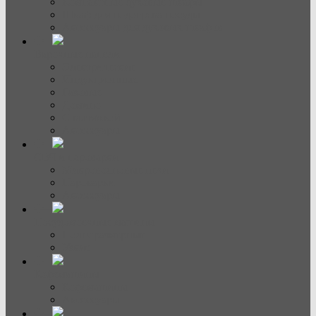
Компактные духовые шкафы
Шкаф для подогрева посуды
Аксессуары для духовых шкафов
Варочные панели
Электрические
Индукционные
Газовые
Домино
С вытяжкой
Аксессуары
СВЧ и пароварки
Микроволновые печи
Пароварки
Аксессуары
Посудомоечные машины
Полноразмерные
Узкие
Кофемашины
Кофемашины
Аксессуары