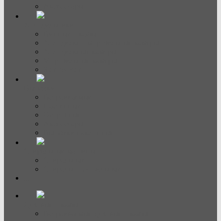
Аксессуары
Холодильники
Винные шкафы
Холодильно-морозильные камеры
Холодильные камеры
Морозильные камеры
Side-by-side
Вытяжки
Встраиваемые
Настенные
Островные
Аксессуары
Вытяжки наклонные
Стиральные машины
Стиральные
Стирально-сушильные
...
Духовые шкафы
Встраиваемые духовые шкафы