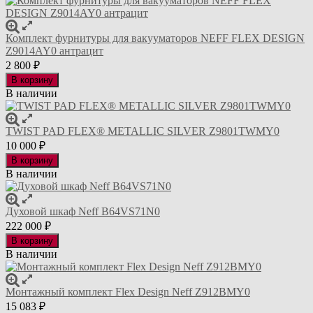
Комплект фурнитуры для вакууматоров NEFF FLEX DESIGN
Z9014AY0 антрацит
2 800
₽
В корзину
В наличии
TWIST PAD FLEX® METALLIC SILVER Z9801TWMY0
10 000
₽
В корзину
В наличии
Духовой шкаф Neff B64VS71N0
222 000
₽
В корзину
В наличии
Монтажный комплект Flex Design Neff Z912BMY0
15 083
₽