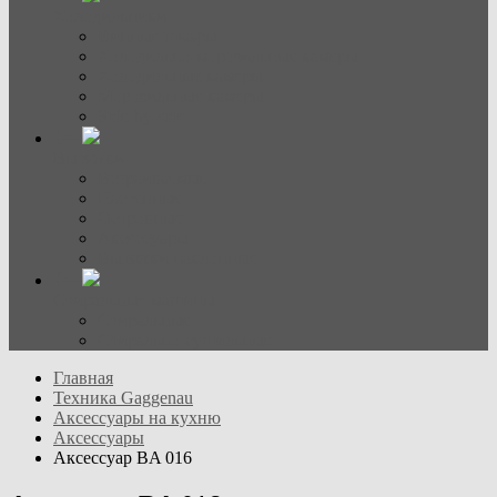
Холодильники
Винные шкафы
Холодильно-морозильные камеры
Холодильные камеры
Морозильные камеры
Side-by-side
Вытяжки
Встраиваемые
Настенные
Островные
Аксессуары
Вытяжки наклонные
Стиральные машины
Стиральные
Стирально-сушильные
Главная
Техника Gaggenau
Аксессуары на кухню
Аксессуары
Аксессуар BA 016