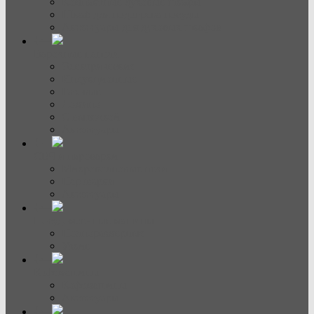
Компактные духовые шкафы
Шкаф для подогрева посуды
Аксессуары для духовых шкафов
Варочные панели
Электрические
Индукционные
Газовые
Домино
С вытяжкой
Аксессуары
СВЧ и пароварки
Микроволновые печи
Пароварки
Аксессуары
Посудомоечные машины
Полноразмерные
Узкие
Кофемашины
Кофемашины
Аксессуары