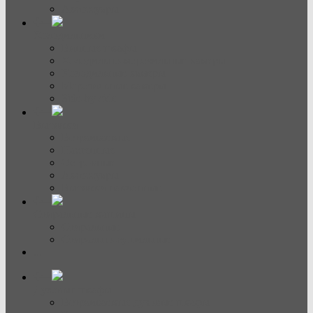
Аксессуары
Холодильники
Винные шкафы
Холодильно-морозильные камеры
Холодильные камеры
Морозильные камеры
Side-by-side
Вытяжки
Встраиваемые
Настенные
Островные
Аксессуары
Вытяжки наклонные
Стиральные машины
Стиральные
Стирально-сушильные
...
Духовые шкафы
Встраиваемые духовые шкафы