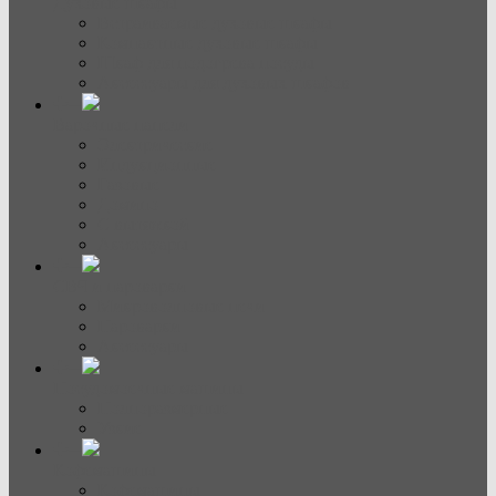
Духовые шкафы
Встраиваемые духовые шкафы
Компактные духовые шкафы
Шкаф для подогрева посуды
Аксессуары для духовых шкафов
Варочные панели
Электрические
Индукционные
Газовые
Домино
С вытяжкой
Аксессуары
СВЧ и пароварки
Микроволновые печи
Пароварки
Аксессуары
Посудомоечные машины
Полноразмерные
Узкие
Кофемашины
Кофемашины