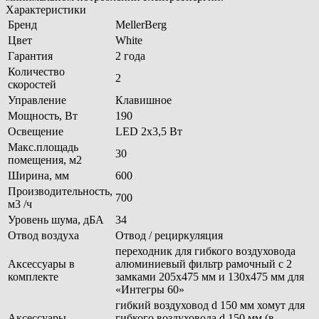
Характеристики
Бренд
MellerBerg
Цвет
White
Гарантия
2 года
Количество
2
скоростей
Управление
Клавишное
Мощность, Вт
190
Освещение
LED 2x3,5 Вт
Макс.площадь
30
помещения, м2
Ширина, мм
600
Производительность,
700
м3 /ч
Уровень шума, дБА
34
Отвод воздуха
Отвод / рециркуляция
переходник для гибкого воздуховода
Аксессуары в
алюминиевый фильтр рамочный с 2
комплекте
замками 205х475 мм и 130х475 мм для
«Интегры 60»
гибкий воздуховод d 150 мм хомут для
Аксессуары,
гибкого воздуховода d 150 мм (в