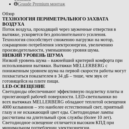
Graude Premium монтаж
Обзор
ТЕХНОЛОГИЯ ПЕРИМЕТРАЛЬНОГО ЗАХВАТА
ВОЗДУХА
Поток воздуха, проходящий через зауженные отверстия в
вытяжке, ускоряется без дополнительного усиления.
Технология способствует снижению нагрузки на мотор,
сокращению потребления электроэнергии, увеличению
производительности, уменьшению уровня шума.
НИЗКИЙ УРОВЕНЬ ШУМА
Низкий уровень шума – важнейший критерий комфорта при
использовании вытяжки. Вытяжки MELLERBERG с
пониженным уровнем шума на первой скорости работы могут
похвастаться показателем в 34 дБ – тише, чем звук от
готовящейся на плите пищи.
LED-ОСВЕЩЕНИЕ
Светодиоды обеспечивают эффективную подсветку плиты и
прилегающей рабочей поверхности. LED-светильники во
всех вытяжках MELLERBERG обладают теплотой освещения
4000 кельвинов – это наиболее естественный свет, приятный
глазу и не искажающий цвет еды. Светодиодные лампы
рассчитаны на длительный срок службы (более 10 лет).
Светодиодное освещение отличается высоким КПД при
минимальном потреблении электроэнергии.