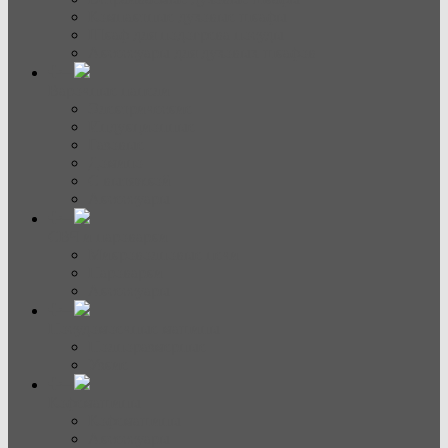
Компактные духовые шкафы
Шкаф для подогрева посуды
Аксессуары для духовых шкафов
Варочные панели
Электрические
Индукционные
Газовые
Домино
С вытяжкой
Аксессуары
СВЧ и пароварки
Микроволновые печи
Пароварки
Аксессуары
Посудомоечные машины
Полноразмерные
Узкие
Кофемашины
Кофемашины
Аксессуары