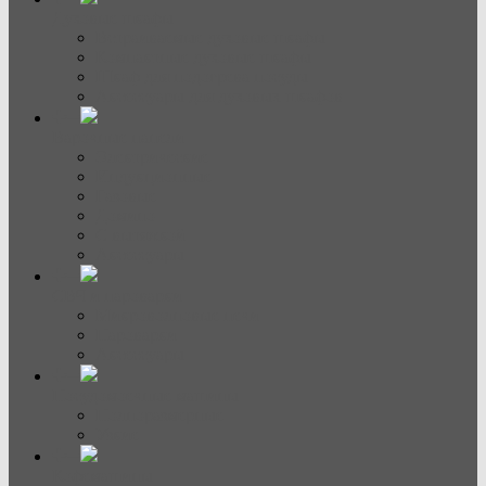
Духовые шкафы
Встраиваемые духовые шкафы
Компактные духовые шкафы
Шкаф для подогрева посуды
Аксессуары для духовых шкафов
Варочные панели
Электрические
Индукционные
Газовые
Домино
С вытяжкой
Аксессуары
СВЧ и пароварки
Микроволновые печи
Пароварки
Аксессуары
Посудомоечные машины
Полноразмерные
Узкие
Кофемашины