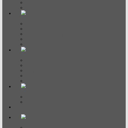
Кофемашины
Аксессуары
Холодильники
Винные шкафы
Холодильно-морозильные камеры
Холодильные камеры
Морозильные камеры
Side-by-side
Вытяжки
Встраиваемые
Настенные
Островные
Аксессуары
Вытяжки наклонные
Стиральные машины
Стиральные
Стирально-сушильные
...
Духовые шкафы
Встраиваемые духовые шкафы