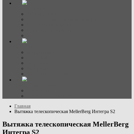
Холодильники
Винные шкафы
Холодильно-морозильные камеры
Холодильные камеры
Морозильные камеры
Side-by-side
Вытяжки
Встраиваемые
Настенные
Островные
Аксессуары
Вытяжки наклонные
Стиральные машины
Стиральные
Стирально-сушильные
Главная
Вытяжка телескопическая MellerBerg Интегра S2
Вытяжка телескопическая MellerBerg
Интегра S2